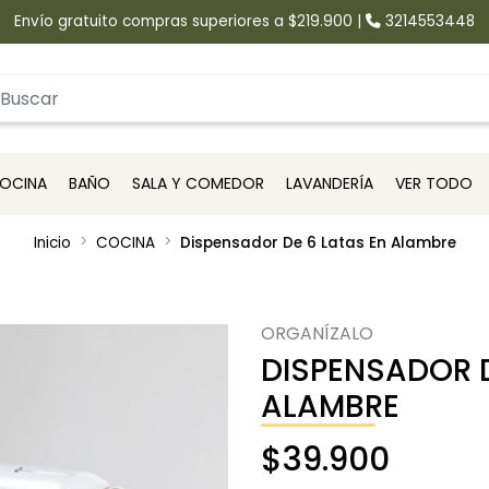
Envío gratuito compras superiores a $219.900
|
3214553448
OCINA
BAÑO
SALA Y COMEDOR
LAVANDERÍA
VER TODO
Inicio
COCINA
Dispensador De 6 Latas En Alambre
ORGANÍZALO
DISPENSADOR D
ALAMBRE
$39.900