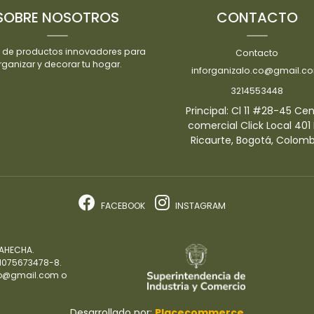
SOBRE NOSOTROS
CONTACTO
 de productos innovadores para
Contacto
rganizar y decorar tu hogar.
inforganizalo.co@gmail.c
3214553448
Principal: Cl 11 #28-45 Ce
comercial Click Local 401 
Ricaurte, Bogotá, Colomb
FACEBOOK
INSTAGRAM
AHECHA.
 1075673478-8.
.co@gmail.com o
Desarrollado por:
Placecommerce