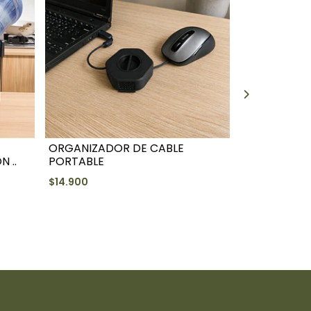
ORGANIZADOR DE CABLE
ORGANIZADO
 ..
PORTABLE
MULTIFUNCI
$14.900
$84.900
+
-