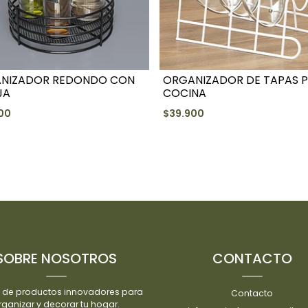
NIZADOR REDONDO CON
ORGANIZADOR DE TAPAS 
JA
COCINA
00
$39.900
+
+
-
-
SOBRE NOSOTROS
CONTACTO
 de productos innovadores para
Contacto
rganizar y decorar tu hogar.