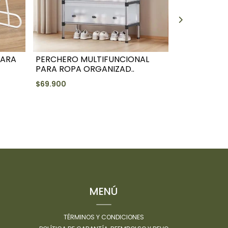
PARA
PERCHERO MULTIFUNCIONAL
PERCHERO 
PARA ROPA ORGANIZAD..
ORGANIZADO
$69.900
$79.900
+
-
MENÚ
TÉRMINOS Y CONDICIONES