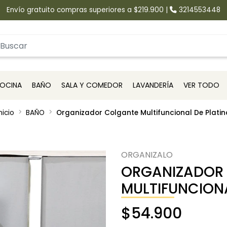
Envío gratuito compras superiores a $219.900
|
3214553448
OCINA
BAÑO
SALA Y COMEDOR
LAVANDERÍA
VER TODO
nicio
BAÑO
Organizador Colgante Multifuncional De Platin
ORGANIZALO
ORGANIZADOR
MULTIFUNCIONA
$54.900