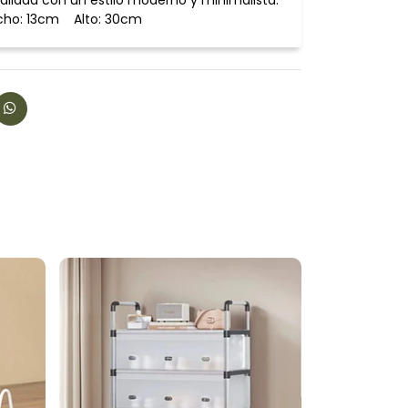
alidad con un estilo moderno y minimalista.
cho: 13cm Alto: 30cm