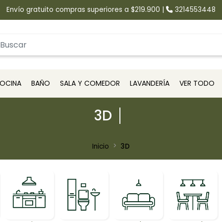
Envío gratuito compras superiores a $219.900
|
3214553448
OCINA
BAÑO
SALA Y COMEDOR
LAVANDERÍA
VER TODO
3D
Inicio
3D